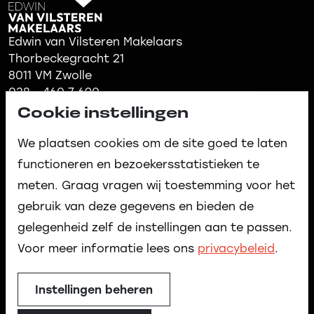
Edwin van Vilsteren Makelaars
Thorbeckegracht 21
8011 VM Zwolle
038 - 460 7 690
info@evvmakelaars.nl
Cookie instellingen
www.evvmakelaars.nl
We plaatsen cookies om de site goed te laten
functioneren en bezoekersstatistieken te
meten. Graag vragen wij toestemming voor het
gebruik van deze gegevens en bieden de
gelegenheid zelf de instellingen aan te passen.
Voor meer informatie lees ons
privacybeleid
.
Privacyverklaring
|
Disclaimer
Instellingen beheren